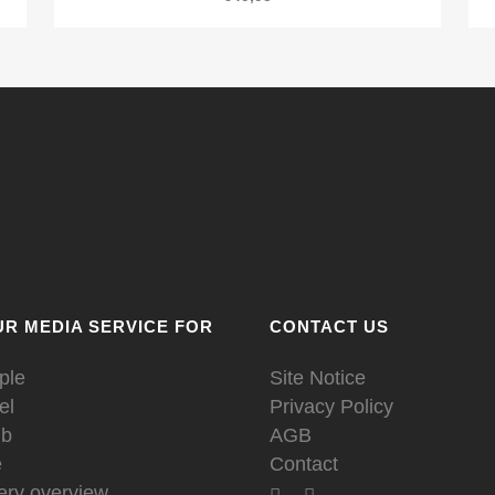
R MEDIA SERVICE FOR
CONTACT US
ple
Site Notice
el
Privacy Policy
mb
AGB
e
Contact
lery overview