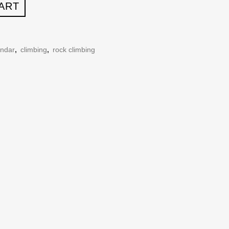
ART
endar
,
climbing
,
rock climbing