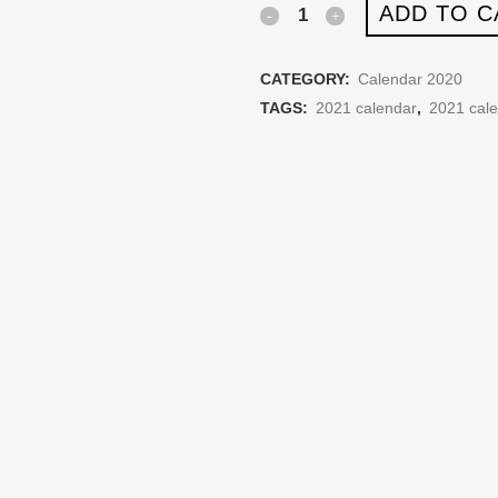
ADD TO C
Climbing
Calendar
CATEGORY:
Calendar 2020
2020
TAGS:
2021 calendar
,
2021 cal
quantity