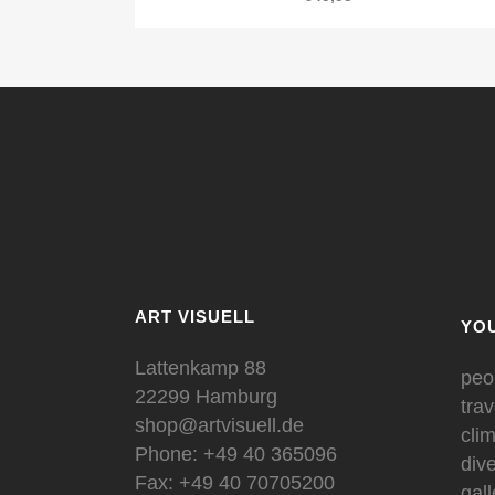
ART VISUELL
YOU
Lattenkamp 88
peo
22299 Hamburg
trav
shop@artvisuell.de
cli
Phone: +49 40 365096
div
Fax: +49 40 70705200
gal